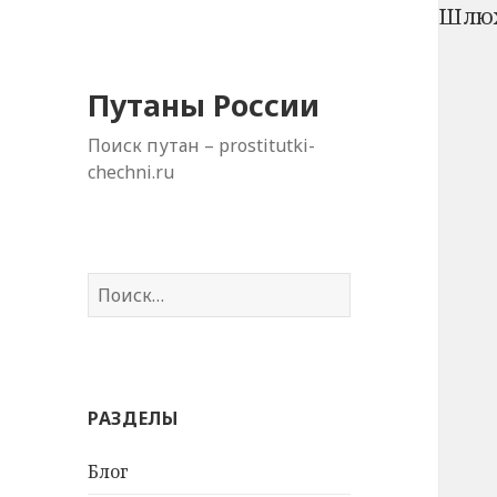
Шлюх
Путаны России
Поиск путан – prostitutki-
chechni.ru
Н
а
й
т
и
РАЗДЕЛЫ
:
Блог