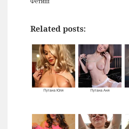
Фетиш
Related posts:
Путана Юля
Путана Аня