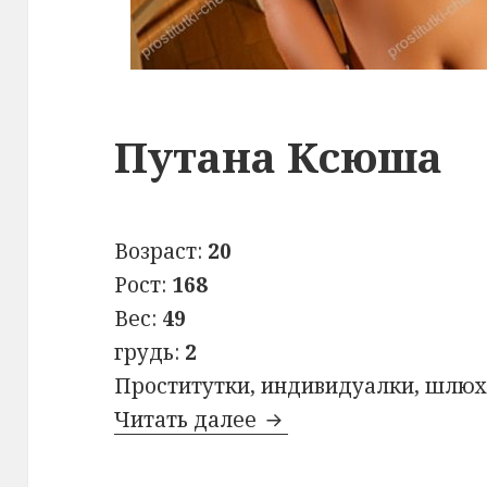
Путана Ксюша
Возраст:
20
Рост:
168
Вес:
49
грудь:
2
Проститутки, индивидуалки, шлюх
Читать далее
Путана Ксюша