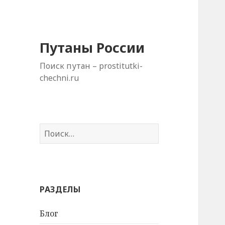
Путаны России
Поиск путан – prostitutki-
chechni.ru
Н
а
й
т
и
РАЗДЕЛЫ
:
Блог