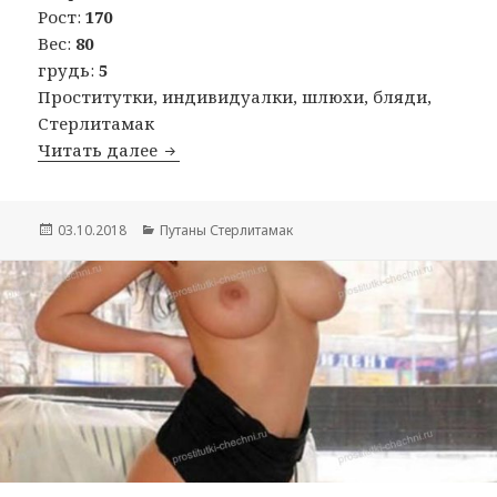
Рост:
170
Вес:
80
грудь:
5
Проститутки, индивидуалки, шлюхи, бляди,
Стерлитамак
Читать далее
Путана Аврора
Опубликовано
03.10.2018
Рубрики
Путаны Стерлитамак