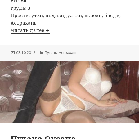
Вес:
50
грудь:
3
Проститутки, индивидуалки, шлюхи, бляди,
Астрахань
Читать далее
Путана Танечка
Опубликовано
03.10.2018
Рубрики
Путаны Астрахань
Путана Оксана