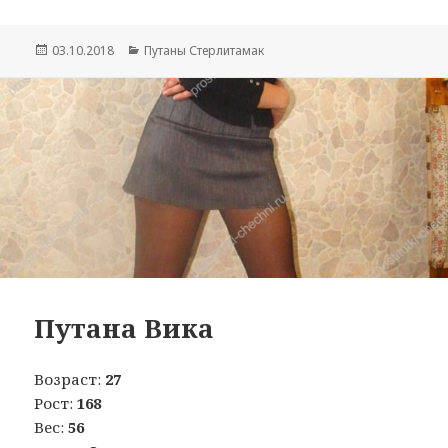
Опубликовано
03.10.2018
Рубрики
Путаны Стерлитамак
Путана Вика
Возраст:
27
Рост:
168
Вес:
56