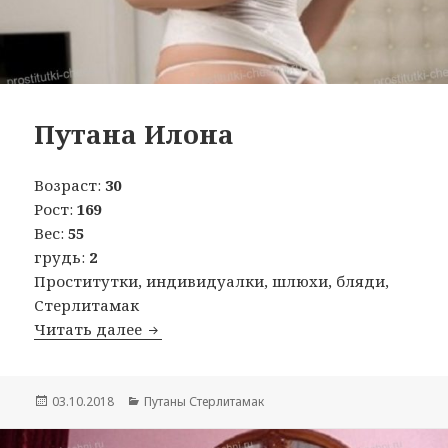
Путана Илона
Возраст:
30
Рост:
169
Вес:
55
грудь:
2
Проститутки, индивидуалки, шлюхи, бляди,
Стерлитамак
Читать далее
Путана Илона
Опубликовано
03.10.2018
Рубрики
Путаны Стерлитамак