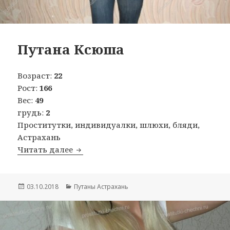
Путана Ксюша
Возраст:
22
Рост:
166
Вес:
49
грудь:
2
Проститутки, индивидуалки, шлюхи, бляди,
Астрахань
Читать далее
Путана Ксюша
Опубликовано
03.10.2018
Рубрики
Путаны Астрахань