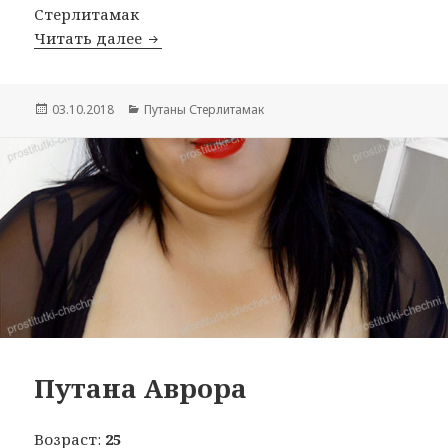
Стерлитамак
Читать далее
Путана Соня
Опубликовано
03.10.2018
Рубрики
Путаны Стерлитамак
Путана Аврора
Возраст:
25