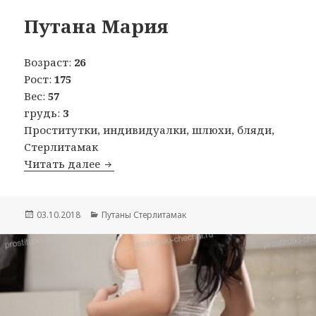
Путана Мария
Возраст:
26
Рост:
175
Вес:
57
грудь:
3
Проститутки, индивидуалки, шлюхи, бляди,
Стерлитамак
Читать далее
Путана Мария
Опубликовано
03.10.2018
Рубрики
Путаны Стерлитамак