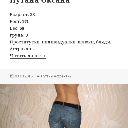
Возраст:
28
Рост:
171
Вес:
68
грудь:
3
Проститутки, индивидуалки, шлюхи, бляди,
Астрахань
Читать далее
Путана Оксана
Опубликовано
03.10.2018
Рубрики
Путаны Астрахань